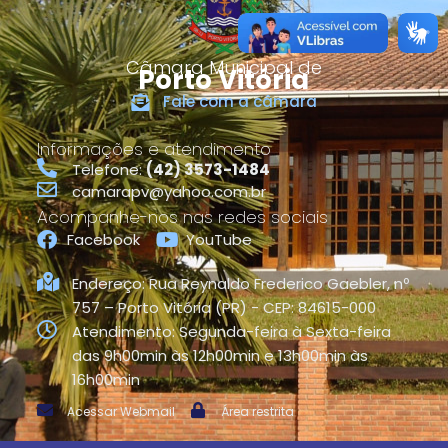
o
Câmara Municipal de
Porto Vitória
Fale com a câmara
Informações e atendimento
Telefone:
(42) 3573-1484
camarapv@yahoo.com.br
Acompanhe-nos nas redes sociais
Facebook
YouTube
Endereço: Rua Reynaldo Frederico Gaebler, nº
757 – Porto Vitória (PR) - CEP: 84615-000
Atendimento: Segunda-feira à Sexta-feira
das 9h00min às 12h00min e 13h00min às
16h00min
Acessar Webmail
Área restrita