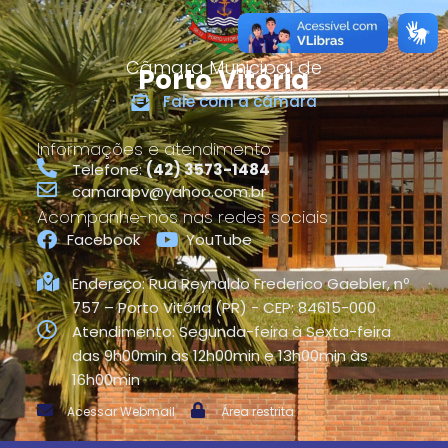
o
Câmara Municipal de
Porto Vitória
Fale com a câmara
Informações e atendimento
Telefone:
(42) 3573-1484
camarapv@yahoo.com.br
Acompanhe-nos nas redes sociais
Facebook
YouTube
Endereço: Rua Reynaldo Frederico Gaebler, nº
757 – Porto Vitória (PR) - CEP: 84615-000
Atendimento: Segunda-feira à Sexta-feira
das 9h00min às 12h00min e 13h00min às
16h00min
Acessar Webmail
Área restrita