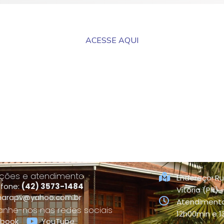
ACESSE AQUI
ções e atendimento
Endereço: Ru
efone:
(42) 3573-1484
Vitória (PR)
arapv@yahoo.com.br
Atendimento
he-nos nas redes sociais
12h00min e 
ebook
YouTube