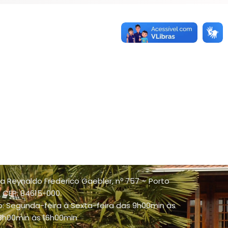
a Reynaldo Frederico Gaebler, nº 757 – Porto
 - CEP: 84615-000
: Segunda-feira à Sexta-feira das 9h00min às
13h00min às 16h00min