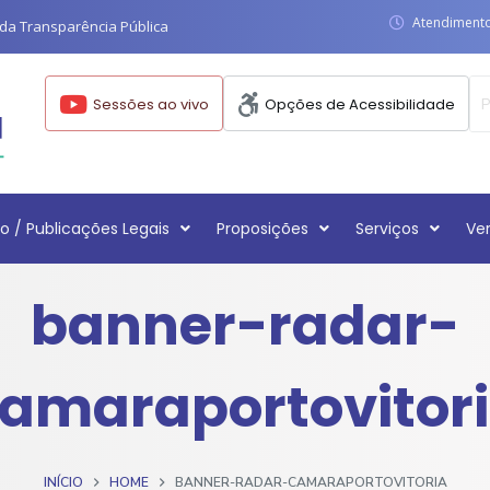
Atendimento:
da Transparência Pública
Sessões ao vivo
Opções de Acessibilidade
o / Publicações Legais
Proposições
Serviços
Ve
banner-radar-
amaraportovitor
INÍCIO
HOME
BANNER-RADAR-CAMARAPORTOVITORIA