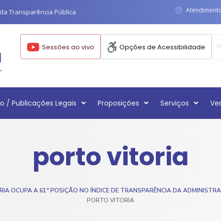
Atendimento:
da Transparência Pública
Sessões ao vivo
Opções de Acessibilidade
o / Publicações Legais
Proposições
Serviços
Ve
porto vitoria
IA OCUPA A 61ª POSIÇÃO NO ÍNDICE DE TRANSPARÊNCIA DA ADMINISTRAÇ
PORTO VITORIA