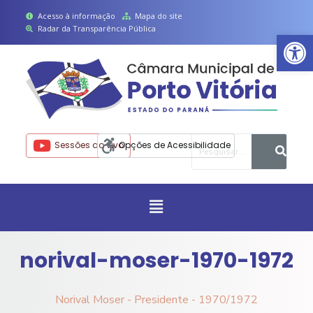
P
Acesso à informação
Mapa do site
Radar da Transparência Pública
Ab
u
l
a
r
p
a
r
Sessões ao vivo
Opções de Acessibilidade
a
o
c
o
n
t
norival-moser-1970-1972
e
ú
Norival Moser - Presidente - 1970/1972
d