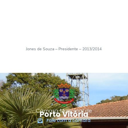
Jones de Souza – Presidente – 2013/2014
Câmara Municipal de
Porto Vitória
Fale com a câmara