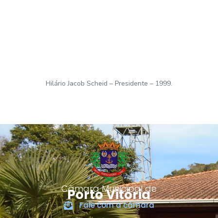
Hilário Jacob Scheid – Presidente – 1999.
Câmara Municipal de
Porto Vitória
Fale com a câmara