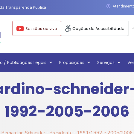
Atendimento:
da Transparência Pública
Sessões ao vivo
Opções de Acessibilidade
o / Publicações Legais
Proposições
Serviços
Ve
rdino-schneider
1992-2005-2006
Bernardino Schneider - Presidente - 1991/1992 e 2005/2006