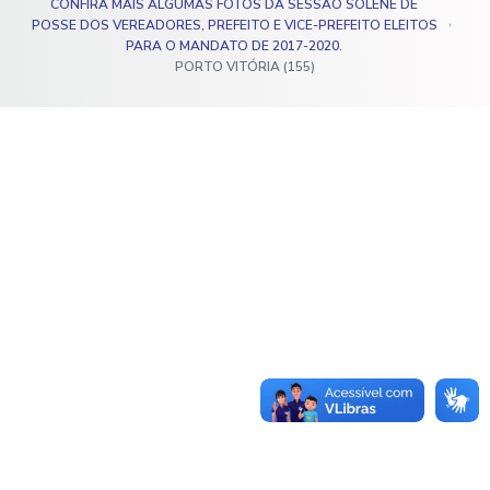
CONFIRA MAIS ALGUMAS FOTOS DA SESSÃO SOLENE DE
o
POSSE DOS VEREADORES, PREFEITO E VICE-PREFEITO ELEITOS
PARA O MANDATO DE 2017-2020.
PORTO VITÓRIA (155)