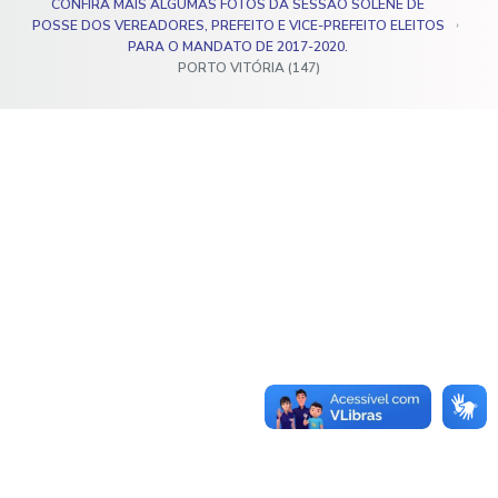
CONFIRA MAIS ALGUMAS FOTOS DA SESSÃO SOLENE DE
o
POSSE DOS VEREADORES, PREFEITO E VICE-PREFEITO ELEITOS
PARA O MANDATO DE 2017-2020.
PORTO VITÓRIA (147)