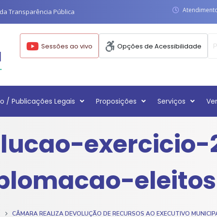
Atendimento:
da Transparência Pública
Sessões ao vivo
Opções de Acessibilidade
o / Publicações Legais
Proposições
Serviços
Ve
lucao-exercicio-
plomacao-eleito
O
CÂMARA REALIZA DEVOLUÇÃO DE RECURSOS AO EXECUTIVO MUNICIP