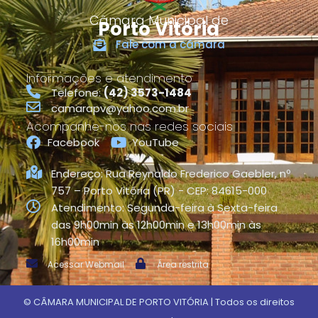
Câmara Municipal de
Porto Vitória
Fale com a câmara
Informações e atendimento
Telefone:
(42) 3573-1484
camarapv@yahoo.com.br
Acompanhe-nos nas redes sociais
Facebook
YouTube
Endereço: Rua Reynaldo Frederico Gaebler, nº
757 – Porto Vitória (PR) - CEP: 84615-000
Atendimento: Segunda-feira à Sexta-feira
das 9h00min às 12h00min e 13h00min às
16h00min
Acessar Webmail
Área restrita
©
CÂMARA MUNICIPAL DE PORTO VITÓRIA
| Todos os direitos