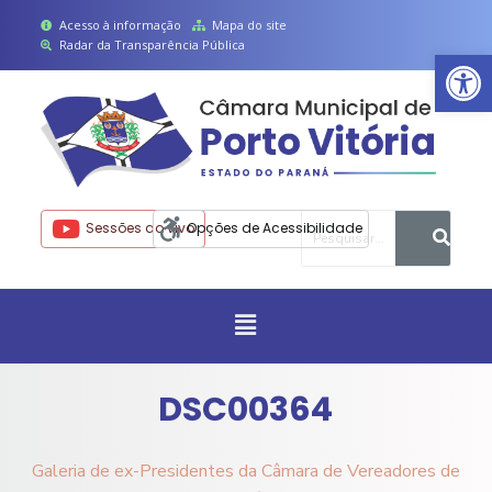
P
Acesso à informação
Mapa do site
Radar da Transparência Pública
Ab
u
l
a
r
p
a
r
Sessões ao vivo
Opções de Acessibilidade
a
o
c
o
n
t
DSC00364
e
ú
Galeria de ex-Presidentes da Câmara de Vereadores de
d