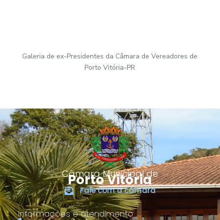
Galeria de ex-Presidentes da Câmara de Vereadores de
Porto Vitória-PR
Câmara Municipal de
Porto Vitória
Fale com a câmara
Informações e atendimento