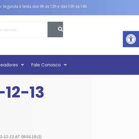
 Segunda à Sexta das 9h às 12h e das 13h às 16h
Ab
readores
Fale Conosco
12-13
12-13 AT 09.56.18 (2)